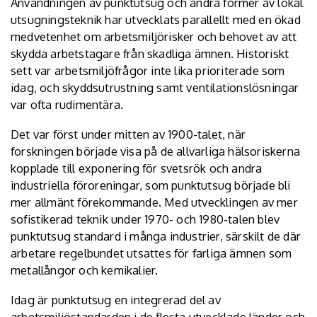
Användningen av punktutsug och andra former av lokal
utsugningsteknik har utvecklats parallellt med en ökad
medvetenhet om arbetsmiljörisker och behovet av att
skydda arbetstagare från skadliga ämnen. Historiskt
sett var arbetsmiljöfrågor inte lika prioriterade som
idag, och skyddsutrustning samt ventilationslösningar
var ofta rudimentära.
Det var först under mitten av 1900-talet, när
forskningen började visa på de allvarliga hälsoriskerna
kopplade till exponering för svetsrök och andra
industriella föroreningar, som punktutsug började bli
mer allmänt förekommande. Med utvecklingen av mer
sofistikerad teknik under 1970- och 1980-talen blev
punktutsug standard i många industrier, särskilt de där
arbetare regelbundet utsattes för farliga ämnen som
metallångor och kemikalier.
Idag är punktutsug en integrerad del av
arbetsmiljöstandarden i de flesta utvecklade länder och