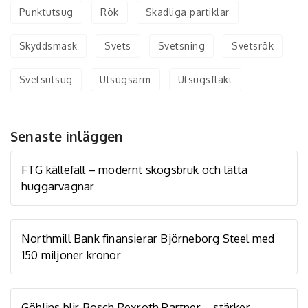
Punktutsug
Rök
Skadliga partiklar
Skyddsmask
Svets
Svetsning
Svetsrök
Svetsutsug
Utsugsarm
Utsugsfläkt
Senaste inläggen
FTG källefall – modernt skogsbruk och lätta
huggarvagnar
Northmill Bank finansierar Björneborg Steel med
150 miljoner kronor
Göhlins blir Bosch Rexroth Partner – stärker