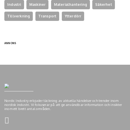
Industri
Maskiner
Materialhantering
Säkerhet
Tillverkning
Transport
Ytterdörr
ANNONS
Nordic Industry erbjuder täckning av aktuella händelser och trender inom
nordisk industri. Vi fokuserar på att ge användbar information och insikter
inom ett brett antal områden.