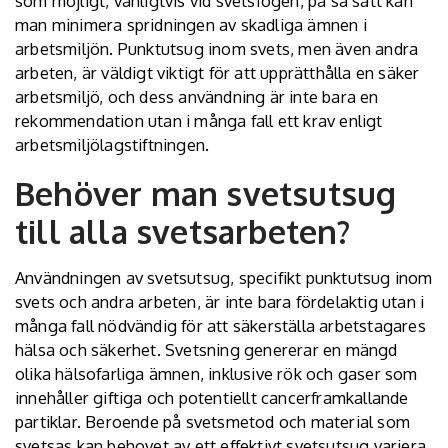
som möjligt, vanligtvis vid svetsfogen, på så sätt kan
man minimera spridningen av skadliga ämnen i
arbetsmiljön. Punktutsug inom svets, men även andra
arbeten, är väldigt viktigt för att upprätthålla en säker
arbetsmiljö, och dess användning är inte bara en
rekommendation utan i många fall ett krav enligt
arbetsmiljölagstiftningen.
Behöver man svetsutsug
till alla svetsarbeten?
Användningen av svetsutsug, specifikt punktutsug inom
svets och andra arbeten, är inte bara fördelaktig utan i
många fall nödvändig för att säkerställa arbetstagares
hälsa och säkerhet. Svetsning genererar en mängd
olika hälsofarliga ämnen, inklusive rök och gaser som
innehåller giftiga och potentiellt cancerframkallande
partiklar. Beroende på svetsmetod och material som
svetsas kan behovet av ett effektivt svetsutsug variera,