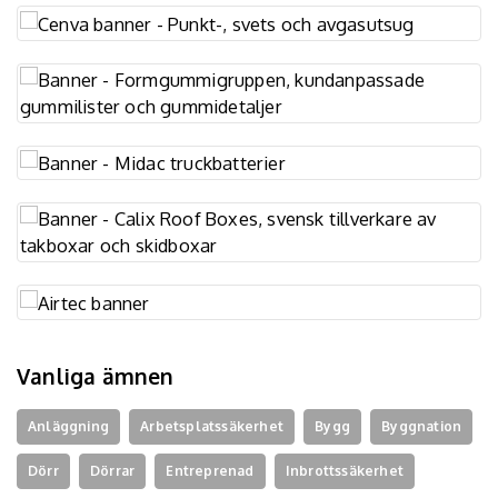
Vanliga ämnen
Anläggning
Arbetsplatssäkerhet
Bygg
Byggnation
Dörr
Dörrar
Entreprenad
Inbrottssäkerhet