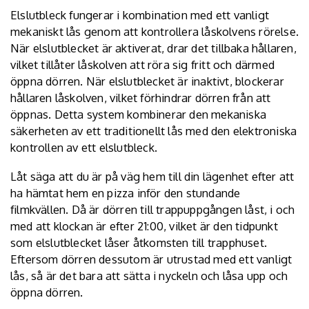
Elslutbleck fungerar i kombination med ett vanligt
mekaniskt lås genom att kontrollera låskolvens rörelse.
När elslutblecket är aktiverat, drar det tillbaka hållaren,
vilket tillåter låskolven att röra sig fritt och därmed
öppna dörren. När elslutblecket är inaktivt, blockerar
hållaren låskolven, vilket förhindrar dörren från att
öppnas. Detta system kombinerar den mekaniska
säkerheten av ett traditionellt lås med den elektroniska
kontrollen av ett elslutbleck.
Låt säga att du är på väg hem till din lägenhet efter att
ha hämtat hem en pizza inför den stundande
filmkvällen. Då är dörren till trappuppgången låst, i och
med att klockan är efter 21:00, vilket är den tidpunkt
som elslutblecket låser åtkomsten till trapphuset.
Eftersom dörren dessutom är utrustad med ett vanligt
lås, så är det bara att sätta i nyckeln och låsa upp och
öppna dörren.