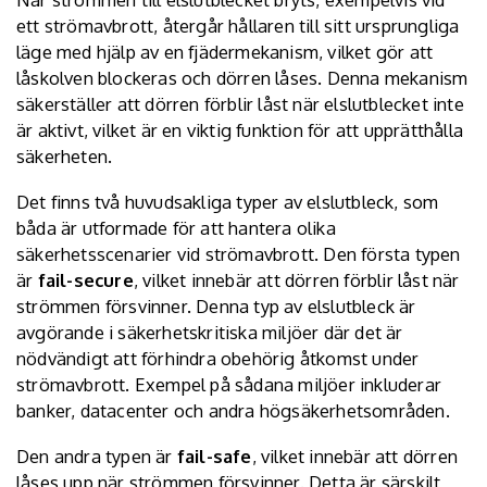
ett strömavbrott, återgår hållaren till sitt ursprungliga
läge med hjälp av en fjädermekanism, vilket gör att
låskolven blockeras och dörren låses. Denna mekanism
säkerställer att dörren förblir låst när elslutblecket inte
är aktivt, vilket är en viktig funktion för att upprätthålla
säkerheten.
Det finns två huvudsakliga typer av elslutbleck, som
båda är utformade för att hantera olika
säkerhetsscenarier vid strömavbrott. Den första typen
är
fail-secure
, vilket innebär att dörren förblir låst när
strömmen försvinner. Denna typ av elslutbleck är
avgörande i säkerhetskritiska miljöer där det är
nödvändigt att förhindra obehörig åtkomst under
strömavbrott. Exempel på sådana miljöer inkluderar
banker, datacenter och andra högsäkerhetsområden.
Den andra typen är
fail-safe
, vilket innebär att dörren
låses upp när strömmen försvinner. Detta är särskilt