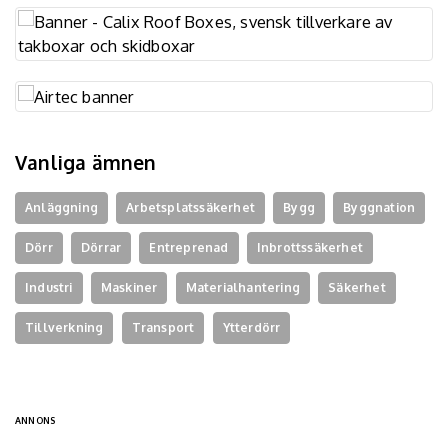
Vanliga ämnen
Anläggning
Arbetsplatssäkerhet
Bygg
Byggnation
Dörr
Dörrar
Entreprenad
Inbrottssäkerhet
Industri
Maskiner
Materialhantering
Säkerhet
Tillverkning
Transport
Ytterdörr
ANNONS