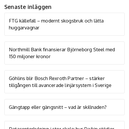
Senaste inläggen
FTG källefall – modernt skogsbruk och lätta
huggarvagnar
Northmill Bank finansierar Björneborg Steel med
150 miljoner kronor
Göhlins blir Bosch Rexroth Partner – stärker
tillgången till avancerade linjärsystem i Sverige
Gängtapp eller gängsnitt – vad är skillnaden?
Datacenterkylning i stor skala: hur Daikin stödjer