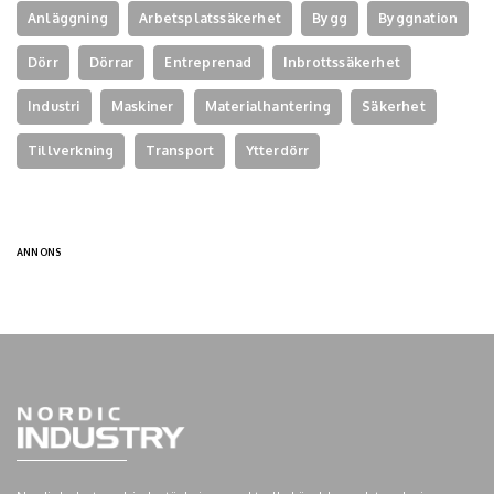
Anläggning
Arbetsplatssäkerhet
Bygg
Byggnation
Dörr
Dörrar
Entreprenad
Inbrottssäkerhet
Industri
Maskiner
Materialhantering
Säkerhet
Tillverkning
Transport
Ytterdörr
ANNONS