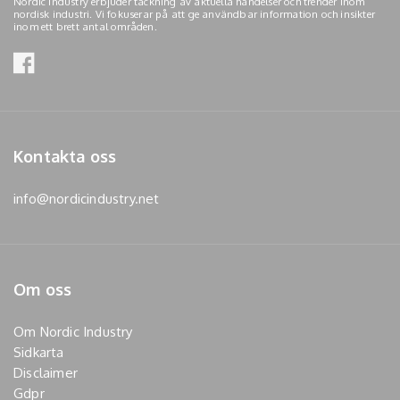
Nordic Industry erbjuder täckning av aktuella händelser och trender inom
nordisk industri. Vi fokuserar på att ge användbar information och insikter
inom ett brett antal områden.
Kontakta oss
info@nordicindustry.net
Om oss
Om Nordic Industry
Sidkarta
Disclaimer
Gdpr