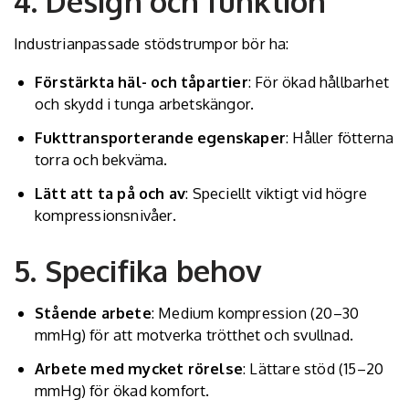
4. Design och funktion
Industrianpassade stödstrumpor bör ha:
Förstärkta häl- och tåpartier
: För ökad hållbarhet
och skydd i tunga arbetskängor.
Fukttransporterande egenskaper
: Håller fötterna
torra och bekväma.
Lätt att ta på och av
: Speciellt viktigt vid högre
kompressionsnivåer.
5. Specifika behov
Stående arbete
: Medium kompression (20–30
mmHg) för att motverka trötthet och svullnad.
Arbete med mycket rörelse
: Lättare stöd (15–20
mmHg) för ökad komfort.