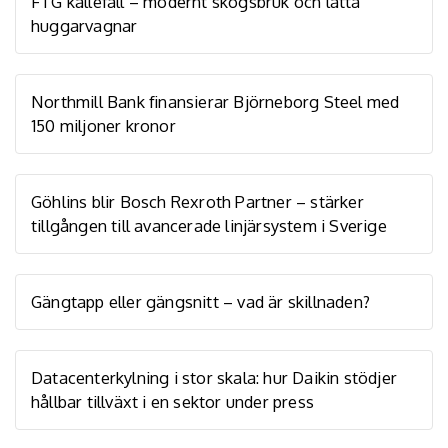
FTG källefall – modernt skogsbruk och lätta
huggarvagnar
Northmill Bank finansierar Björneborg Steel med
150 miljoner kronor
Göhlins blir Bosch Rexroth Partner – stärker
tillgången till avancerade linjärsystem i Sverige
Gängtapp eller gängsnitt – vad är skillnaden?
Datacenterkylning i stor skala: hur Daikin stödjer
hållbar tillväxt i en sektor under press