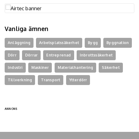
Vanliga ämnen
Anläggning
Arbetsplatssäkerhet
Bygg
Byggnation
Dörr
Dörrar
Entreprenad
Inbrottssäkerhet
Industri
Maskiner
Materialhantering
Säkerhet
Tillverkning
Transport
Ytterdörr
ANNONS