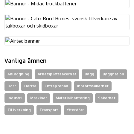
Vanliga ämnen
Anläggning
Arbetsplatssäkerhet
Bygg
Byggnation
Dörr
Dörrar
Entreprenad
Inbrottssäkerhet
Industri
Maskiner
Materialhantering
Säkerhet
Tillverkning
Transport
Ytterdörr