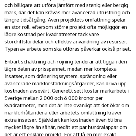
och billigare att utföra jämfört med stenig eller bergig
mark, där det kan krävas mer avancerad utrustning och
längre tidsåtgång. Även projektets omfattning spelar
en stor roll, eftersom större projekt ofta möjliggör en
lägre kostnad per kvadratmeter tack vare
stordriftsfördelar och effektiv användning av resurser.
Typen av arbete som ska utföras påverkar också priset.
Enbart schaktning och röjning tenderar att ligga i den
lägre delen av prisspannet, medan mer komplexa
insatser, som dräneringssystem, sprängning eller
avancerade markförstärkningsåtgärder, kan driva upp
kostnaden avsevärt. Generellt sett kostar markarbete i
Sverige mellan 2 000 och 6 000 kronor per
kvadratmeter, men det är inte ovanligt att det ökar om
markförhållandena eller arbetets omfattning kräver
extra insatser. Självklart kan kostnaden även bli bra
mycket lägre än såhär, nedåt ett par hundralappar om
det är ett enklare projekt. För att få en mer exakt