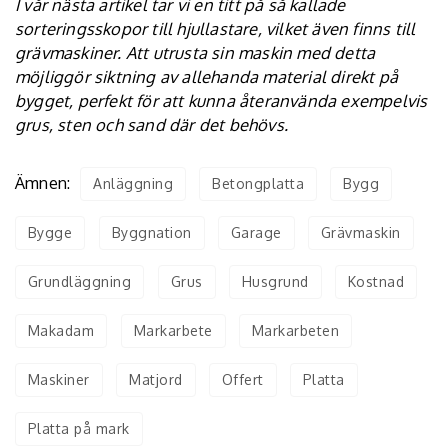
I vår nästa artikel tar vi en titt på så kallade
sorteringsskopor
till hjullastare, vilket även finns till
grävmaskiner. Att utrusta sin maskin med detta
möjliggör siktning av allehanda material direkt på
bygget, perfekt för att kunna återanvända exempelvis
grus, sten och sand där det behövs.
Ämnen:
Anläggning
Betongplatta
Bygg
Bygge
Byggnation
Garage
Grävmaskin
Grundläggning
Grus
Husgrund
Kostnad
Makadam
Markarbete
Markarbeten
Maskiner
Matjord
Offert
Platta
Platta på mark