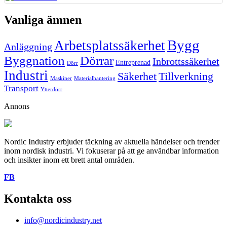
Vanliga ämnen
Bygg
Arbetsplatssäkerhet
Anläggning
Byggnation
Dörrar
Inbrottssäkerhet
Entreprenad
Dörr
Industri
Säkerhet
Tillverkning
Maskiner
Materialhantering
Transport
Ytterdörr
Annons
Nordic Industry erbjuder täckning av aktuella händelser och trender
inom nordisk industri. Vi fokuserar på att ge användbar information
och insikter inom ett brett antal områden.
FB
Kontakta oss
info@nordicindustry.net