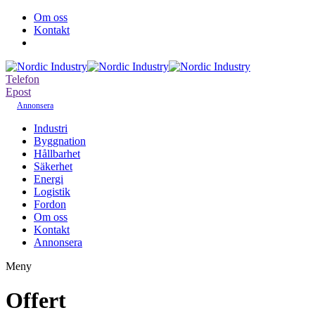
Om oss
Kontakt
Telefon
Epost
Annonsera
Industri
Byggnation
Hållbarhet
Säkerhet
Energi
Logistik
Fordon
Om oss
Kontakt
Annonsera
Meny
Offert