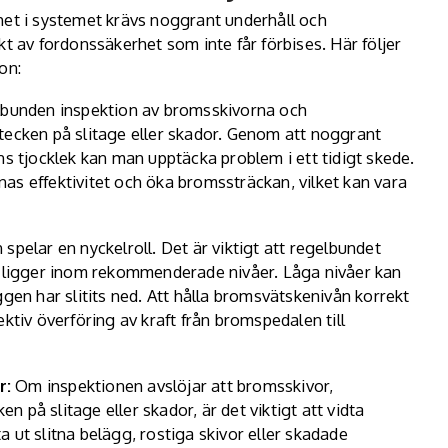
het i systemet krävs noggrant underhåll och
kt av fordonssäkerhet som inte får förbises. Här följer
on:
bunden inspektion av bromsskivorna och
tecken på slitage eller skador. Genom att noggrant
tjocklek kan man upptäcka problem i ett tidigt skede.
as effektivitet och öka bromssträckan, vilket kan vara
pelar en nyckelroll. Det är viktigt att regelbundet
en ligger inom rekommenderade nivåer. Låga nivåer kan
ggen har slitits ned. Att hålla bromsvätskenivån korrekt
ktiv överföring av kraft från bromspedalen till
r:
Om inspektionen avslöjar att bromsskivor,
 på slitage eller skador, är det viktigt att vidta
 ut slitna belägg, rostiga skivor eller skadade