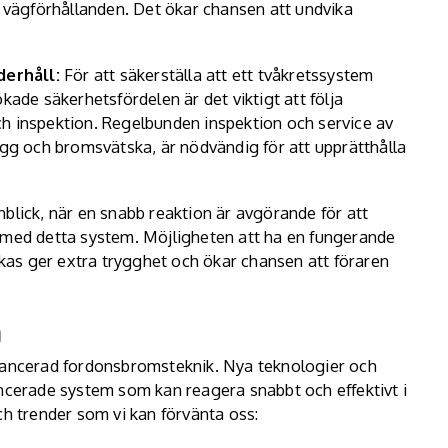
a vägförhållanden. Det ökar chansen att undvika
derhåll:
För att säkerställa att ett tvåkretssystem
kade säkerhetsfördelen är det viktigt att följa
ch inspektion. Regelbunden inspektion och service av
g och bromsvätska, är nödvändig för att upprätthålla
nblick, när en snabb reaktion är avgörande för att
e med detta system. Möjligheten att ha en fungerande
as ger extra trygghet och ökar chansen att föraren
m
avancerad fordonsbromsteknik. Nya teknologier och
ancerade system som kan reagera snabbt och effektivt i
ch trender som vi kan förvänta oss: