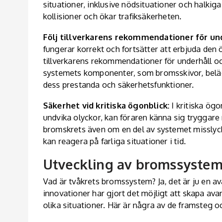
situationer, inklusive nödsituationer och halkig
kollisioner och ökar trafiksäkerheten.
Följ tillverkarens rekommendationer för un
fungerar korrekt och fortsätter att erbjuda den ö
tillverkarens rekommendationer för underhåll o
systemets komponenter, som bromsskivor, beläg
dess prestanda och säkerhetsfunktioner.
Säkerhet vid kritiska ögonblick:
I kritiska ögo
undvika olyckor, kan föraren känna sig tryggar
bromskrets även om en del av systemet misslyck
kan reagera på farliga situationer i tid.
Utveckling av bromssyste
Vad är tvåkrets bromssystem? Ja, det är ju en 
innovationer har gjort det möjligt att skapa av
olika situationer. Här är några av de framsteg o