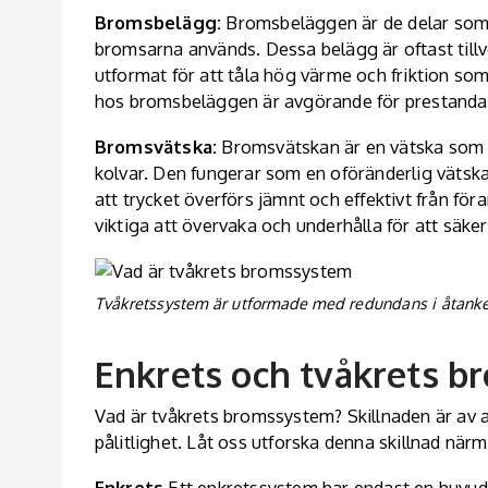
Bromsbelägg:
Bromsbeläggen är de delar som 
bromsarna används. Dessa belägg är oftast till
utformat för att tåla hög värme och friktion s
hos bromsbeläggen är avgörande för prestanda
Bromsvätska:
Bromsvätskan är en vätska som ö
kolvar. Den fungerar som en oföränderlig vätsk
att trycket överförs jämnt och effektivt från för
viktiga att övervaka och underhålla för att säke
Tvåkretssystem är utformade med redundans i åtanke
Enkrets och tvåkrets 
Vad är tvåkrets bromssystem? Skillnaden är av 
pålitlighet. Låt oss utforska denna skillnad närm
Enkrets
Ett enkretssystem har endast en huvud