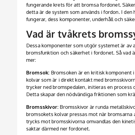
fungerande krets för att bromsa fordonet. Säkerh
detta är de system som används i fordon. I den h
fungerar, dess komponenter, underhåll och säke
Vad är tvåkrets broms
Dessa komponenter som utgör systemet är av avg
bromsfunktion och säkerhet i fordonet. Så vad ä
mer:
Bromsok:
Bromsoken är en kritisk komponent i s
kolvar som är i direkt kontakt med bromsskivor
trycker ned bromspedalen, initieras en process
Detta skapar den nödvändiga friktionen som kräv
Bromsskivor:
Bromsskivor är runda metallskivor
bromsokets kolvar pressas mot när bromsarna a
trycks mot bromsskivorna omvandlas den kinetis
saktar därmed ner fordonet.