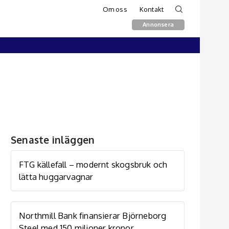
Om oss
Kontakt
Annonsera
Senaste inläggen
FTG källefall – modernt skogsbruk och
lätta huggarvagnar
Northmill Bank finansierar Björneborg
Steel med 150 miljoner kronor