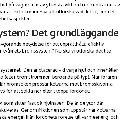
et på vägarna är av yttersta vikt, och en central del av
är artikeln kommer vi att utforska vad det är, hur det
rhetsaspekter.
system? Det grundläggande
örande betydelse för att upprätthålla effektiv
r tvåkrets bromssystem? Nu ska vi utforska det lite
ystemet. Den är placerad vid varje hjul och innehåller
na (eller bromstrummor, beroende på typ). När föraren
 där bromsoken pressar kolvarna mot bromsskivorna.
s för att sakta ner eller stoppa fordonet.
 som sitter fast på hjulnaven. De är de ytor där
ktiveras. Genom friktionen som uppstår när kolvarna
ka energin från fordonets rörelse till värmeenergi och