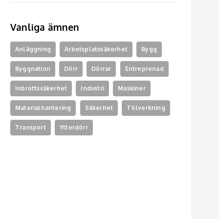
Vanliga ämnen
Anläggning
Arbetsplatssäkerhet
Bygg
Byggnation
Dörr
Dörrar
Entreprenad
Inbrottssäkerhet
Industri
Maskiner
Materialhantering
Säkerhet
Tillverkning
Transport
Ytterdörr