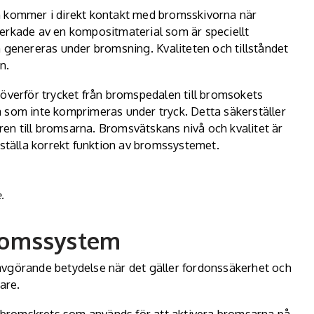
kommer i direkt kontakt med bromsskivorna när
verkade av en kompositmaterial som är speciellt
om genereras under
bromsning
. Kvaliteten och tillståndet
n.
verför trycket från bromspedalen till bromsokets
a som inte komprimeras under tryck. Detta säkerställer
aren till bromsarna. Bromsvätskans nivå och kvalitet är
rställa korrekt funktion av bromssystemet.
.
bromssystem
avgörande betydelse när det gäller fordonssäkerhet och
are.
bromskrets som används för att aktivera bromsarna på