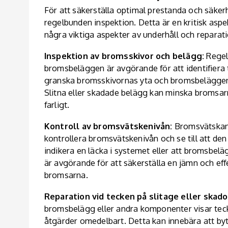
För att säkerställa optimal prestanda och säker
regelbunden inspektion. Detta är en kritisk aspe
några viktiga aspekter av underhåll och reparati
Inspektion av bromsskivor och belägg:
Regel
bromsbeläggen är avgörande för att identifiera 
granska bromsskivornas yta och bromsbeläggens 
Slitna eller skadade belägg kan minska bromsarn
farligt.
Kontroll av bromsvätskenivån:
Bromsvätskan s
kontrollera bromsvätskenivån och se till att d
indikera en läcka i systemet eller att bromsbelä
är avgörande för att säkerställa en jämn och effe
bromsarna.
Reparation vid tecken på slitage eller skado
bromsbelägg eller andra komponenter visar tecken
åtgärder omedelbart. Detta kan innebära att byta