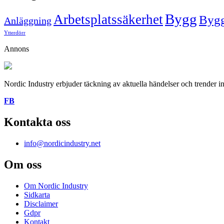
Bygg
Arbetsplatssäkerhet
Bygg
Anläggning
Ytterdörr
Annons
Nordic Industry erbjuder täckning av aktuella händelser och trender in
FB
Kontakta oss
info@nordicindustry.net
Om oss
Om Nordic Industry
Sidkarta
Disclaimer
Gdpr
Kontakt