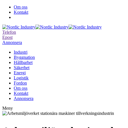
Om oss
Kontakt
Telefon
Epost
Annonsera
Industri
Byggnation
Hållbarhet
Säkerhet
Energi
Logistik
Fordon
Om oss
Kontakt
Annonsera
Meny