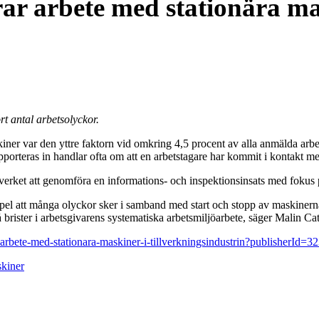
ar arbete med stationära ma
ort antal arbetsolyckor.
skiner var den yttre faktorn vid omkring 4,5 procent av alla anmälda ar
orteras in handlar ofta om att en arbetstagare har kommit i kontakt med
et att genomföra en informations- och inspektionsinsats med fokus på j
exempel att många olyckor sker i samband med start och stopp av maskinern
 brister i arbetsgivarens systematiska arbetsmiljöarbete, säger Malin Ca
r-arbete-med-stationara-maskiner-i-tillverkningsindustrin?publisherId
skiner