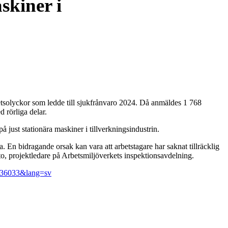
skiner i
betsolyckor som ledde till sjukfrånvaro 2024. Då anmäldes 1 768
 rörliga delar.
ust stationära maskiner i tillverkningsindustrin.
a. En bidragande orsak kan vara att arbetstagare har saknat tillräcklig
to, projektledare på Arbetsmiljöverkets inspektionsavdelning.
=3236033&lang=sv