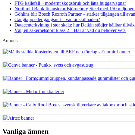
FTG källefall – modernt skogsbruk och lätta huggarvagnar
Northmill Bank finansierar Björneborg Steel med 150 miljoner
Göhlins blir Bosch Rexroth Partner – stärker tillgången till ava
Gängtapp eller gängsnitt – vad är skillnaden?
Datacenterkylning i stor skala: hur Daikin stödjer hållbar tillväx
Välj en säkerhetsdörr klass 2 – Här är vad du behöver veta
Annons
Vanliga ämnen