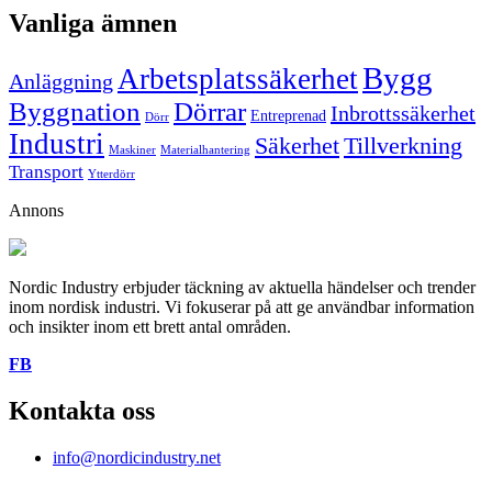
Vanliga ämnen
Bygg
Arbetsplatssäkerhet
Anläggning
Byggnation
Dörrar
Inbrottssäkerhet
Entreprenad
Dörr
Industri
Säkerhet
Tillverkning
Maskiner
Materialhantering
Transport
Ytterdörr
Annons
Nordic Industry erbjuder täckning av aktuella händelser och trender
inom nordisk industri. Vi fokuserar på att ge användbar information
och insikter inom ett brett antal områden.
FB
Kontakta oss
info@nordicindustry.net