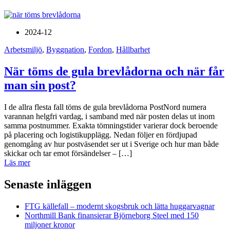
2024-12
Arbetsmiljö
,
Byggnation
,
Fordon
,
Hållbarhet
När töms de gula brevlådorna och när får
man sin post?
I de allra flesta fall töms de gula brevlådorna PostNord numera
varannan helgfri vardag, i samband med när posten delas ut inom
samma postnummer. Exakta tömningstider varierar dock beroende
på placering och logistikupplägg. Nedan följer en fördjupad
genomgång av hur postväsendet ser ut i Sverige och hur man både
skickar och tar emot försändelser – […]
Läs mer
Senaste inläggen
FTG källefall – modernt skogsbruk och lätta huggarvagnar
Northmill Bank finansierar Björneborg Steel med 150
miljoner kronor