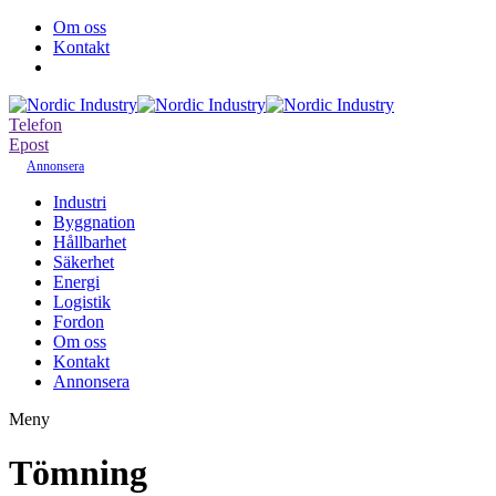
Om oss
Kontakt
Telefon
Epost
Annonsera
Industri
Byggnation
Hållbarhet
Säkerhet
Energi
Logistik
Fordon
Om oss
Kontakt
Annonsera
Meny
Tömning