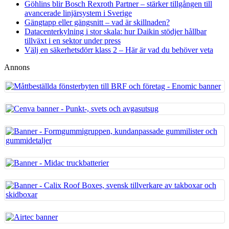
Göhlins blir Bosch Rexroth Partner – stärker tillgången till
avancerade linjärsystem i Sverige
Gängtapp eller gängsnitt – vad är skillnaden?
Datacenterkylning i stor skala: hur Daikin stödjer hållbar
tillväxt i en sektor under press
Välj en säkerhetsdörr klass 2 – Här är vad du behöver veta
Annons