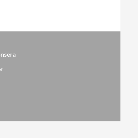
nsera
er