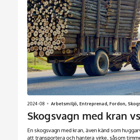
2024-08
Arbetsmiljö
,
Entreprenad
,
Fordon
,
Skog
Skogsvagn med kran vs
En skogsvagn med kran, även känd som huggarva
att transportera och hantera virke, såsom timmer