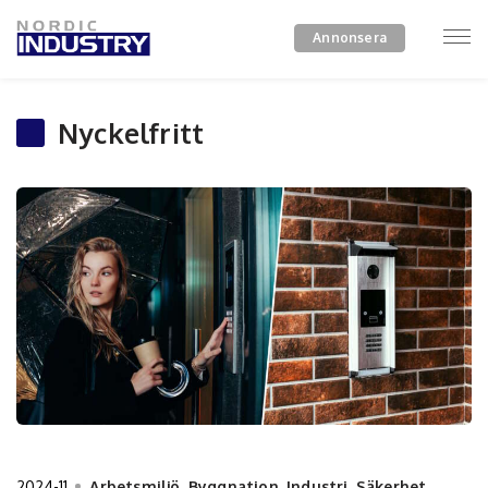
Annonsera
Nyckelfritt
2024-11
Arbetsmiljö
,
Byggnation
,
Industri
,
Säkerhet