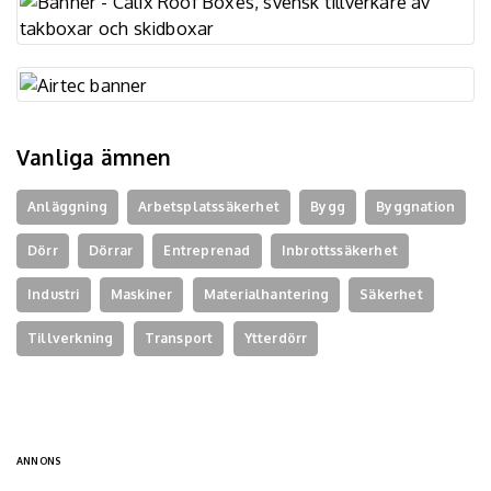
Vanliga ämnen
Anläggning
Arbetsplatssäkerhet
Bygg
Byggnation
Dörr
Dörrar
Entreprenad
Inbrottssäkerhet
Industri
Maskiner
Materialhantering
Säkerhet
Tillverkning
Transport
Ytterdörr
ANNONS