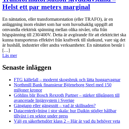
Helst ett par meters marginal
En nätstation, eller transformatorstation (eller TRAFO), är en
anläggning inom elnätet som har som huvudsaklig uppgift att
omvandla elektrisk spänning mellan olika nivåer, ofta från
högspänning till 230/400V. Detta är avgörande för att elektricitet ska
kunna transporteras effektivt från kraftverk till slutkund, vare sig det
är hushåll, industrier eller andra verksamheter. En nätstation består i
[…]
Läs mer
Senaste inläggen
FTG källefall – modernt skogsbruk och lätta huggarvagnar
Northmill Bank finansierar Björneborg Steel med 150
miljoner kronor
Göhlins blir Bosch Rexroth Partner – stärker tillgången till
avancerade linjärsystem i Sverige
Gängtapp eller gängsnitt – vad är skillnaden?
Datacenterkylning i stor skala: hur Daikin stödjer hållbar
tillväxt i en sektor under press
Välj en säkerhetsdörr klass 2 – Här är vad du behöver veta