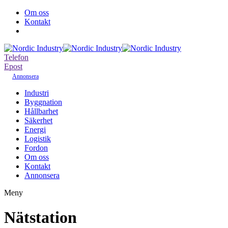
Om oss
Kontakt
Telefon
Epost
Annonsera
Industri
Byggnation
Hållbarhet
Säkerhet
Energi
Logistik
Fordon
Om oss
Kontakt
Annonsera
Meny
Nätstation