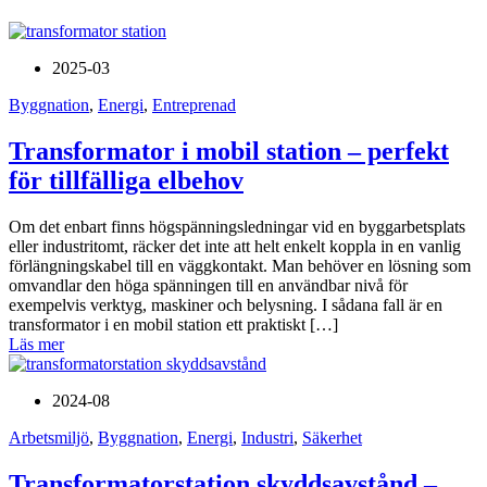
2025-03
Byggnation
,
Energi
,
Entreprenad
Transformator i mobil station – perfekt
för tillfälliga elbehov
Om det enbart finns högspänningsledningar vid en byggarbetsplats
eller industritomt, räcker det inte att helt enkelt koppla in en vanlig
förlängningskabel till en väggkontakt. Man behöver en lösning som
omvandlar den höga spänningen till en användbar nivå för
exempelvis verktyg, maskiner och belysning. I sådana fall är en
transformator i en mobil station ett praktiskt […]
Läs mer
2024-08
Arbetsmiljö
,
Byggnation
,
Energi
,
Industri
,
Säkerhet
Transformatorstation skyddsavstånd –