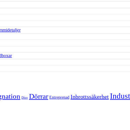
Indust
nation
Dörrar
Inbrottssäkerhet
Entreprenad
Dörr