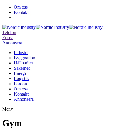
Om oss
Kontakt
Telefon
Epost
Annonsera
Industri
Byggnation
Hållbarhet
Säkerhet
Energi
Logistik
Fordon
Om oss
Kontakt
Annonsera
Meny
Gym