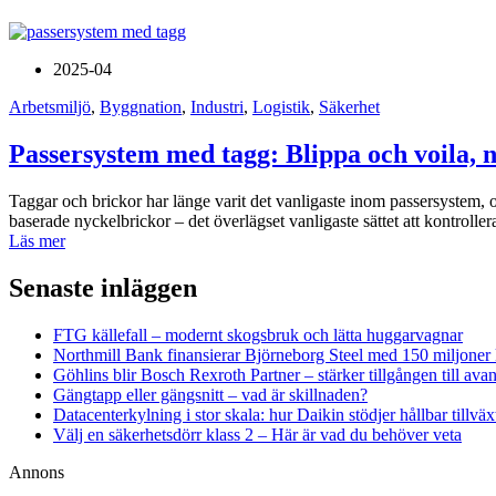
2025-04
Arbetsmiljö
,
Byggnation
,
Industri
,
Logistik
,
Säkerhet
Passersystem med tagg: Blippa och voila, n
Taggar och brickor har länge varit det vanligaste inom passersystem, o
baserade nyckelbrickor – det överlägset vanligaste sättet att kontroller
Läs mer
Senaste inläggen
FTG källefall – modernt skogsbruk och lätta huggarvagnar
Northmill Bank finansierar Björneborg Steel med 150 miljoner
Göhlins blir Bosch Rexroth Partner – stärker tillgången till ava
Gängtapp eller gängsnitt – vad är skillnaden?
Datacenterkylning i stor skala: hur Daikin stödjer hållbar tillväx
Välj en säkerhetsdörr klass 2 – Här är vad du behöver veta
Annons