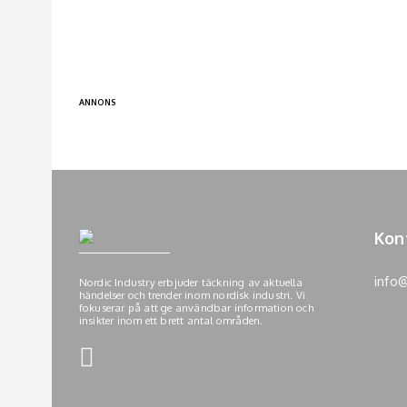
ANNONS
Kon
info@
Nordic Industry erbjuder täckning av aktuella
händelser och trender inom nordisk industri. Vi
fokuserar på att ge användbar information och
insikter inom ett brett antal områden.