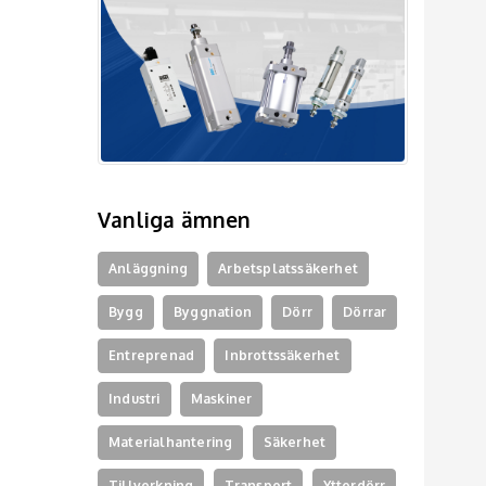
Vanliga ämnen
Anläggning
Arbetsplatssäkerhet
Bygg
Byggnation
Dörr
Dörrar
Entreprenad
Inbrottssäkerhet
Industri
Maskiner
Materialhantering
Säkerhet
Tillverkning
Transport
Ytterdörr