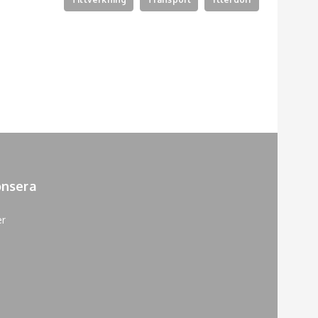
nsera
er