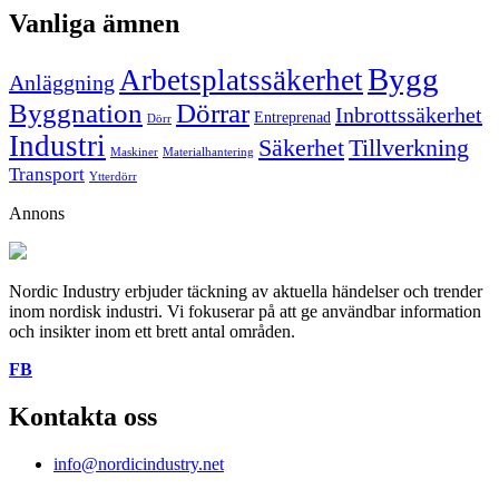
Vanliga ämnen
Bygg
Arbetsplatssäkerhet
Anläggning
Byggnation
Dörrar
Inbrottssäkerhet
Entreprenad
Dörr
Industri
Säkerhet
Tillverkning
Maskiner
Materialhantering
Transport
Ytterdörr
Annons
Nordic Industry erbjuder täckning av aktuella händelser och trender
inom nordisk industri. Vi fokuserar på att ge användbar information
och insikter inom ett brett antal områden.
FB
Kontakta oss
info@nordicindustry.net