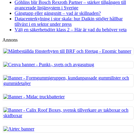
Göhlins blir Bosch Rexroth Partner – stärker tillgången till
avancerade linjärsystem i Sverige
Gängtapp eller gängsnitt – vad är skillnaden?
Datacenterkylning i stor skala: hur Daikin stödjer hållbar
tillväxt i en sektor under press
Välj en säkerhetsdörr klass 2 – Här är vad du behöver veta
Annons