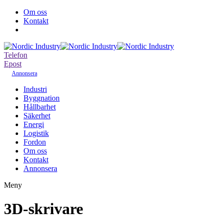
Om oss
Kontakt
Telefon
Epost
Annonsera
Industri
Byggnation
Hållbarhet
Säkerhet
Energi
Logistik
Fordon
Om oss
Kontakt
Annonsera
Meny
3D-skrivare