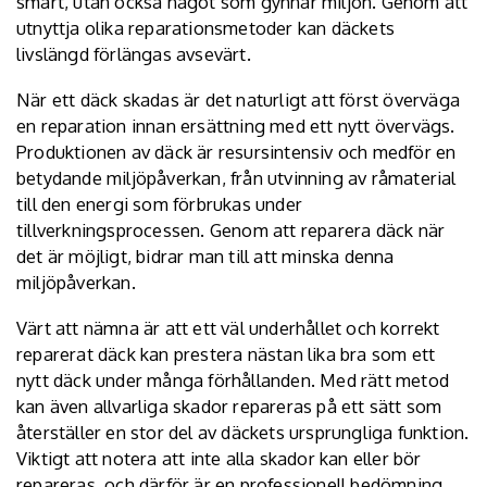
smart, utan också något som gynnar miljön. Genom att
utnyttja olika reparationsmetoder kan däckets
livslängd förlängas avsevärt.
När ett däck skadas är det naturligt att först överväga
en reparation innan ersättning med ett nytt övervägs.
Produktionen av däck är resursintensiv och medför en
betydande miljöpåverkan, från utvinning av råmaterial
till den energi som förbrukas under
tillverkningsprocessen. Genom att reparera däck när
det är möjligt, bidrar man till att
minska denna
miljöpåverkan
.
Värt att nämna är att ett väl underhållet och korrekt
reparerat däck kan prestera nästan lika bra som ett
nytt däck under många förhållanden. Med rätt metod
kan även allvarliga skador repareras på ett sätt som
återställer en stor del av däckets ursprungliga funktion.
Viktigt att notera att inte alla skador kan eller bör
repareras, och därför är en professionell bedömning