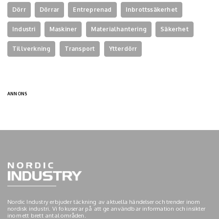
Dörr
Dörrar
Entreprenad
Inbrottssäkerhet
Industri
Maskiner
Materialhantering
Säkerhet
Tillverkning
Transport
Ytterdörr
ANNONS
Nordic Industry erbjuder täckning av aktuella händelser och trender inom
nordisk industri. Vi fokuserar på att ge användbar information och insikter
inom ett brett antal områden.