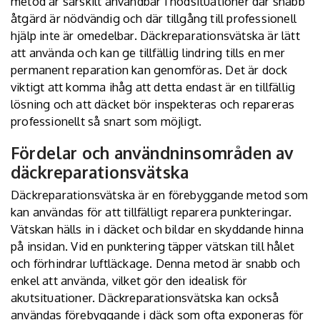
metod är särskilt användbar i nödsituationer där snabb
åtgärd är nödvändig och där tillgång till professionell
hjälp inte är omedelbar. Däckreparationsvätska är lätt
att använda och kan ge tillfällig lindring tills en mer
permanent reparation kan genomföras. Det är dock
viktigt att komma ihåg att detta endast är en tillfällig
lösning och att däcket bör inspekteras och repareras
professionellt så snart som möjligt.
Fördelar och användninsområden av
däckreparationsvätska
Däckreparationsvätska är en förebyggande metod som
kan användas för att tillfälligt reparera punkteringar.
Vätskan hälls in i däcket och bildar en skyddande hinna
på insidan. Vid en punktering täpper vätskan till hålet
och förhindrar luftläckage. Denna metod är snabb och
enkel att använda, vilket gör den idealisk för
akutsituationer. Däckreparationsvätska kan också
användas förebyggande i däck som ofta exponeras för