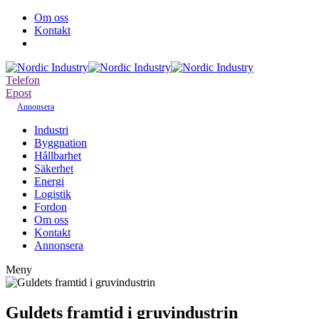
Om oss
Kontakt
Telefon
Epost
Annonsera
Industri
Byggnation
Hållbarhet
Säkerhet
Energi
Logistik
Fordon
Om oss
Kontakt
Annonsera
Meny
Guldets framtid i gruvindustrin