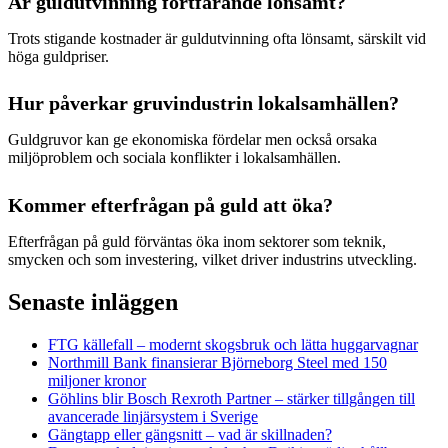
Är guldutvinning fortfarande lönsamt?
Trots stigande kostnader är guldutvinning ofta lönsamt, särskilt vid
höga guldpriser.
Hur påverkar gruvindustrin lokalsamhällen?
Guldgruvor kan ge ekonomiska fördelar men också orsaka
miljöproblem och sociala konflikter i lokalsamhällen.
Kommer efterfrågan på guld att öka?
Efterfrågan på guld förväntas öka inom sektorer som teknik,
smycken och som investering, vilket driver industrins utveckling.
Senaste inläggen
FTG källefall – modernt skogsbruk och lätta huggarvagnar
Northmill Bank finansierar Björneborg Steel med 150
miljoner kronor
Göhlins blir Bosch Rexroth Partner – stärker tillgången till
avancerade linjärsystem i Sverige
Gängtapp eller gängsnitt – vad är skillnaden?