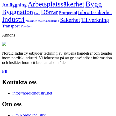
Bygg
Arbetsplatssäkerhet
Anläggning
Byggnation
Dörrar
Inbrottssäkerhet
Entreprenad
Dörr
Industri
Säkerhet
Tillverkning
Maskiner
Materialhantering
Transport
Ytterdörr
Annons
Nordic Industry erbjuder täckning av aktuella händelser och trender
inom nordisk industri. Vi fokuserar på att ge användbar information
och insikter inom ett brett antal områden.
FB
Kontakta oss
info@nordicindustry.net
Om oss
Om Nordic Industry