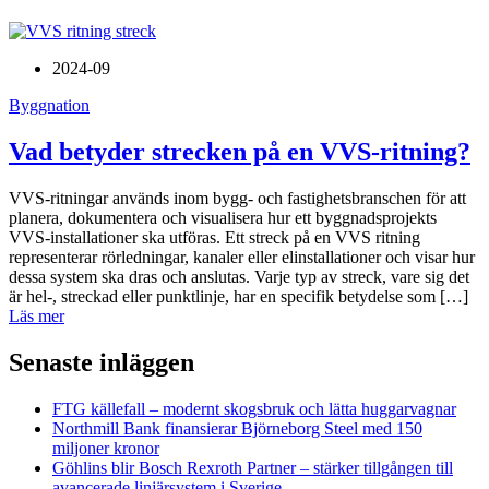
2024-09
Byggnation
Vad betyder strecken på en VVS-ritning?
VVS-ritningar används inom bygg- och fastighetsbranschen för att
planera, dokumentera och visualisera hur ett byggnadsprojekts
VVS-installationer ska utföras. Ett streck på en VVS ritning
representerar rörledningar, kanaler eller elinstallationer och visar hur
dessa system ska dras och anslutas. Varje typ av streck, vare sig det
är hel-, streckad eller punktlinje, har en specifik betydelse som […]
Läs mer
Senaste inläggen
FTG källefall – modernt skogsbruk och lätta huggarvagnar
Northmill Bank finansierar Björneborg Steel med 150
miljoner kronor
Göhlins blir Bosch Rexroth Partner – stärker tillgången till
avancerade linjärsystem i Sverige