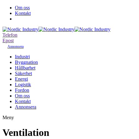
Om oss
Kontakt
Telefon
Epost
Annonsera
Industri
Byggnation
Hållbarhet
Säkerhet
Energi
Logistik
Fordon
Om oss
Kontakt
Annonsera
Meny
Ventilation