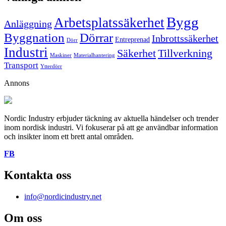
Bygg
Arbetsplatssäkerhet
Anläggning
Byggnation
Dörrar
Inbrottssäkerhet
Entreprenad
Dörr
Industri
Säkerhet
Tillverkning
Maskiner
Materialhantering
Transport
Ytterdörr
Annons
Nordic Industry erbjuder täckning av aktuella händelser och trender
inom nordisk industri. Vi fokuserar på att ge användbar information
och insikter inom ett brett antal områden.
FB
Kontakta oss
info@nordicindustry.net
Om oss