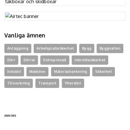
Vanliga ämnen
Anläggning
Arbetsplatssäkerhet
Bygg
Byggnation
Dörr
Dörrar
Entreprenad
Inbrottssäkerhet
Industri
Maskiner
Materialhantering
Säkerhet
Tillverkning
Transport
Ytterdörr
ANNONS