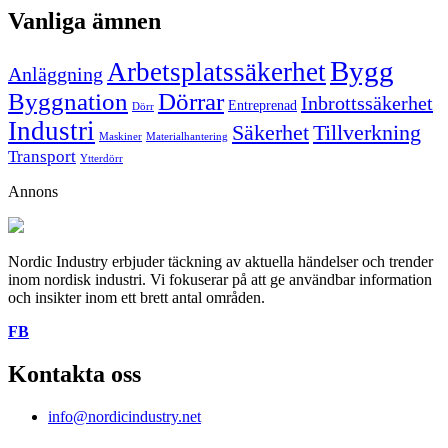
Vanliga ämnen
Bygg
Arbetsplatssäkerhet
Anläggning
Byggnation
Dörrar
Inbrottssäkerhet
Entreprenad
Dörr
Industri
Säkerhet
Tillverkning
Maskiner
Materialhantering
Transport
Ytterdörr
Annons
Nordic Industry erbjuder täckning av aktuella händelser och trender
inom nordisk industri. Vi fokuserar på att ge användbar information
och insikter inom ett brett antal områden.
FB
Kontakta oss
info@nordicindustry.net