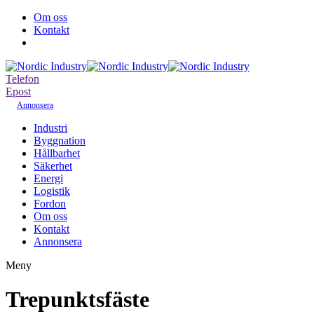
Om oss
Kontakt
Telefon
Epost
Annonsera
Industri
Byggnation
Hållbarhet
Säkerhet
Energi
Logistik
Fordon
Om oss
Kontakt
Annonsera
Meny
Trepunktsfäste