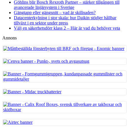
Göhlins blir Bosch Rexroth Partner – stärker tillgången till
avancerade linjärsystem i Sverige
Gängtapp eller gängsnitt – vad är skillnaden?
Datacenterkylning i stor skala: hur Daikin stödjer hållbar
tillväxt i en sektor under press
Välj en säkerhetsdörr klass 2 – Här är vad du behöver veta
Annons