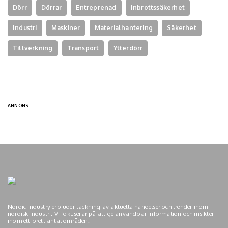
Dörr
Dörrar
Entreprenad
Inbrottssäkerhet
Industri
Maskiner
Materialhantering
Säkerhet
Tillverkning
Transport
Ytterdörr
ANNONS
Nordic Industry erbjuder täckning av aktuella händelser och trender inom
nordisk industri. Vi fokuserar på att ge användbar information och insikter
inom ett brett antal områden.